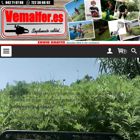
0
No puedes dejar un componente de texto vacío, si lo que
quieres es crear un espacio vacío puedes usar el
componente Espacio
.
Si lo que quieres es
borrar el texto
simplemente arrástralo
a la papelera.