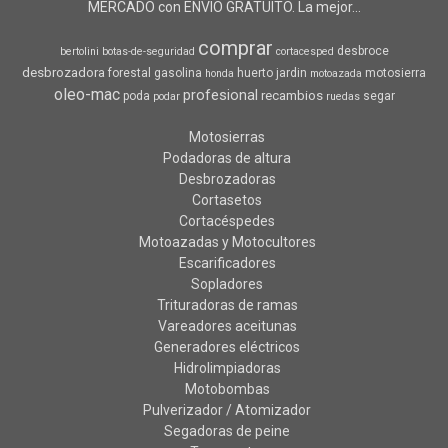
MERCADO con ENVIO GRATUITO. La mejor...
comprar
desbroce
bertolini
botas-de-seguridad
cortacesped
desbrozadora
forestal
gasolina
huerto
jardin
motosierra
honda
motoazada
oleo-mac
profesional
recambios
poda
segar
podar
ruedas
Motosierras
Podadoras de altura
Desbrozadoras
Cortasetos
Cortacéspedes
Motoazadas y Motocultores
Escarificadores
Sopladores
Trituradoras de ramas
Vareadores aceitunas
Generadores eléctricos
Hidrolimpiadoras
Motobombas
Pulverizador / Atomizador
Segadoras de peine