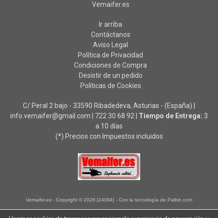
Vemaifer.es
Ir arriba
Contáctanos
Aviso Legal
Política de Privacidad
Condiciones de Compra
Desistir de un pedido
Políticas de Cookies
C/ Peral 2 bajo - 33590 Ribadedeva, Asturias - (España) |
info.vemaifer@gmail.com |
722 30 68 92
|
Tiempo de Entrega:
3
a 10 días
(*) Precios con Impuestos incluidos
Vemaifer.es
- Copyright © 2026 [24084] - Con la tecnología de Palbin.com