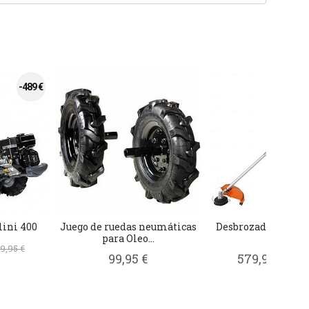
-489 €
lini 400
Juego de ruedas neumáticas
Desbrozadora Oleo
para Oleo...
400 T
99,95 €
99,95 €
579,95 €
745,9