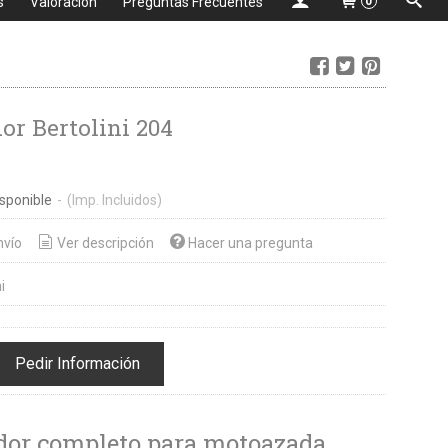
s
Valoración
Preguntas Frecuentes
0
or Bertolini 204
sponible
-
(Imp. Incluidos)
nvío
Ver descripción
Hacer una pregunta
i
Pedir Información
dor completo para motoazada