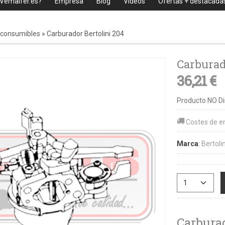
 Vemaifer.es?
Empresa
Blog
Videos
Ofertas + destacada
 consumibles
»
Carburador Bertolini 204
Carburad
36,21 €
Producto NO Di
Costes de e
Marca
:
Bertolin
Carbura