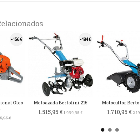
Relacionados
-156 €
-484 €
ional Oleo
Motoazada Bertolini 215
Motocultor Berto
.
1.515,95 €
1.710,95 €
1.999,95 €
2.1
5,95 €