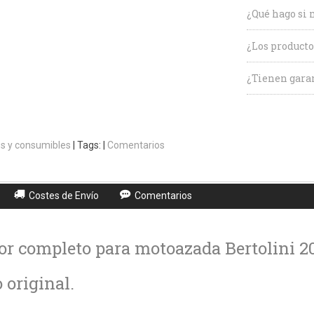
¿Qué hago si 
¿Los producto
¿Tienen garan
s y consumibles
|
Tags:
|
Comentarios
Costes de Envío
Comentarios
r completo para motoazada Bertolini 2
original.