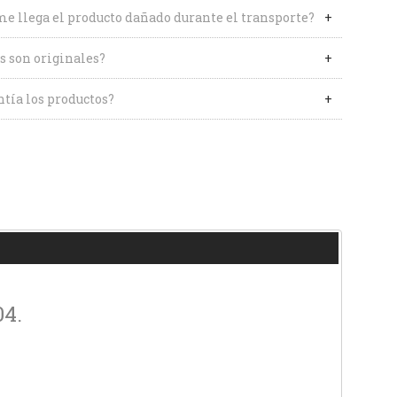
me llega el producto dañado durante el transporte?
s son originales?
tía los productos?
04.