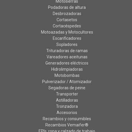
Motosierras
Podadoras de altura
Desbrozadoras
Cortasetos
Cortacéspedes
Motoazadas y Motocultores
Escarificadores
Sopladores
Trituradoras de ramas
Vareadores aceitunas
Generadores eléctricos
Hidrolimpiadoras
Motobombas
Pulverizador / Atomizador
Segadoras de peine
Transporter
Astilladoras
Tronzadora
Accesorios
Recambios y consumibles
Recambios Vemaifer®
EPIs, ropa y calzado de trabajo