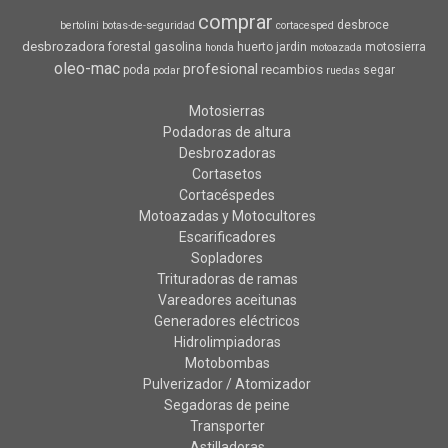
comprar
desbroce
bertolini
botas-de-seguridad
cortacesped
desbrozadora
forestal
gasolina
huerto
jardin
motosierra
honda
motoazada
oleo-mac
profesional
recambios
poda
segar
podar
ruedas
Motosierras
Podadoras de altura
Desbrozadoras
Cortasetos
Cortacéspedes
Motoazadas y Motocultores
Escarificadores
Sopladores
Trituradoras de ramas
Vareadores aceitunas
Generadores eléctricos
Hidrolimpiadoras
Motobombas
Pulverizador / Atomizador
Segadoras de peine
Transporter
Astilladoras