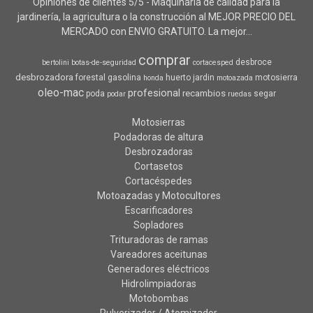
Opiniones de clientes 5/5 - Maquinaria de calidad para la
jardinería, la agricultura o la construcción al MEJOR PRECIO DEL
MERCADO con ENVIO GRATUITO. La mejor...
comprar
desbroce
bertolini
botas-de-seguridad
cortacesped
desbrozadora
forestal
gasolina
huerto
jardin
motosierra
honda
motoazada
oleo-mac
profesional
recambios
poda
segar
podar
ruedas
Motosierras
Podadoras de altura
Desbrozadoras
Cortasetos
Cortacéspedes
Motoazadas y Motocultores
Escarificadores
Sopladores
Trituradoras de ramas
Vareadores aceitunas
Generadores eléctricos
Hidrolimpiadoras
Motobombas
Pulverizador / Atomizador