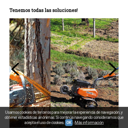
Tenemos todas las soluciones!
Usamos cookies de terceros para mejorar la experiencia de navegación, y
obtener estadísticas anónimas. Si continúa navegando consideramos que
acepta el uso de cookies.
OK
Más información
Mot
Motoazadas