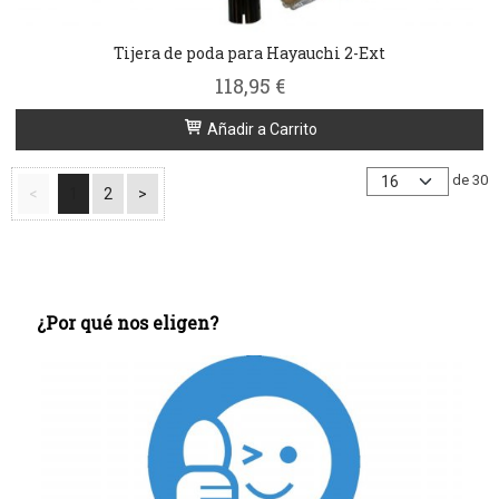
Tijera de poda para Hayauchi 2-Ext
118,95 €
Añadir a Carrito
de 30
<
1
2
>
¿Por qué nos eligen?