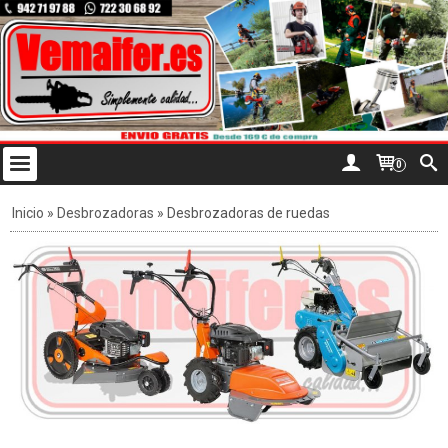
0
Inicio
»
Desbrozadoras
»
Desbrozadoras de ruedas