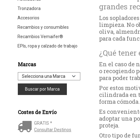
grandes rec
Tronzadora
Los sopladores
Accesorios
limpieza. No o
Recambios y consumibles
oliva, almendr
Recambios Vemaifer®
para cada func
EPIs, ropa y calzado de trabajo
¿Qué tener 
En el caso de 
Marcas
o recogiendo p
para poder tra
Por estos moti
cilindrada en 
forma cómoda.
Es conveniente
Costes de Envío
adoptar una po
GRATIS *
proteja.
Consultar Destinos
Otro tipo de f