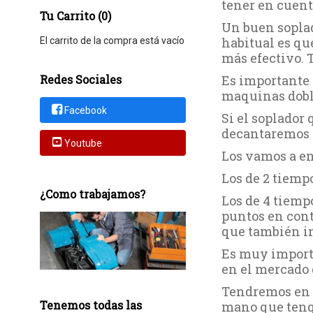
tener en cuent
Tu Carrito (0)
Un buen soplado
habitual es que
El carrito de la compra está vacío
más efectivo. 
Redes Sociales
Es importante 
maquinas doble
Facebook
Si el soplador
decantaremos 
Youtube
Los vamos a enc
Los de 2 tiemp
¿Como trabajamos?
Los de 4 tiemp
puntos en cont
que también in
Es muy import
en el mercado 
Tendremos en cu
Tenemos todas las
mano que tenga