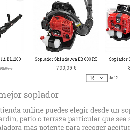
elli BL1200
Soplador Shindaiwa EB 600 RT
Soplador 
799,95 €
92,95 €
de 12
 mejor soplador
tienda online puedes elegir desde un sop
ardín, patio o terraza particular que sea 
pladora más potente para recoger aceitun