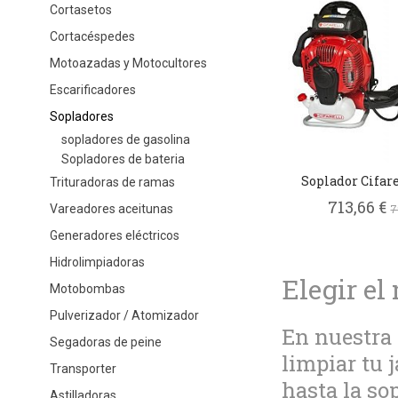
Cortasetos
Cortacéspedes
Motoazadas y Motocultores
Escarificadores
Sopladores
sopladores de gasolina
Sopladores de bateria
Soplador Cifar
Trituradoras de ramas
713,66 €
7
Vareadores aceitunas
Generadores eléctricos
Hidrolimpiadoras
Elegir el
Motobombas
Pulverizador / Atomizador
En nuestra 
Segadoras de peine
limpiar tu j
Transporter
hasta la so
Astilladoras