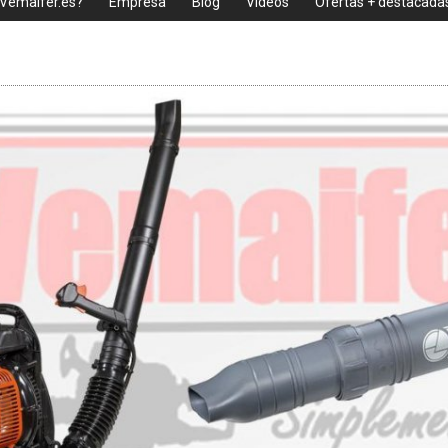
 Vemaifer.es?
Empresa
Blog
Videos
Ofertas + destacada