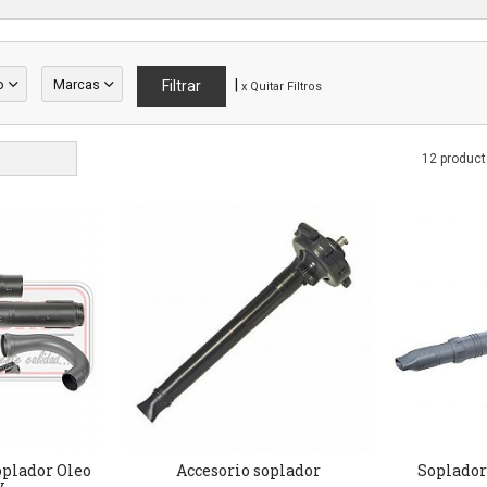
o
Marcas
|
x Quitar Filtros
12 produc
oplador Oleo
Accesorio soplador
Soplador