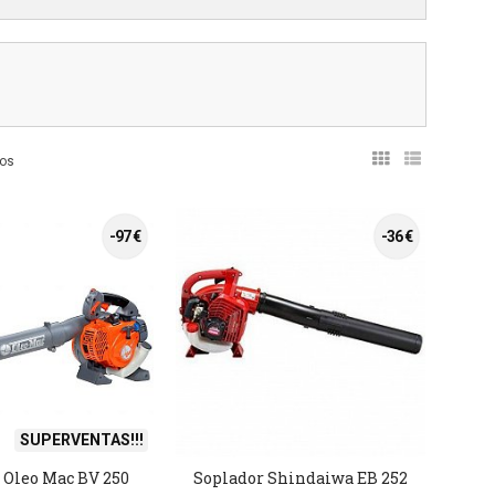
tos
-97 €
-36 €
SUPERVENTAS!!!
 Oleo Mac BV 250
Soplador Shindaiwa EB 252