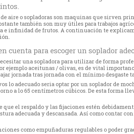
intos.
 de aire o sopladoras son maquinas que sirven prin
bstante también son muy útiles para trabajos agríc
a e infinidad de frutos. A continuación te explica
ión.
en cuenta para escoger un soplador ade
necesitar una sopladora para utilizar de forma prof
or ejemplo aceitunas / olivas, es de vital importan
bajar jornada tras jornada con el mínimo desgaste 
vos lo adecuado seria optar por un soplador de moc
torno a lo 65 centímetros cúbicos. De esta forma l
 que el respaldo y las fijaciones estén debidament
stura adecuada y descansada. Así como contar con 
unciones como empuñaduras regulables o poder gra