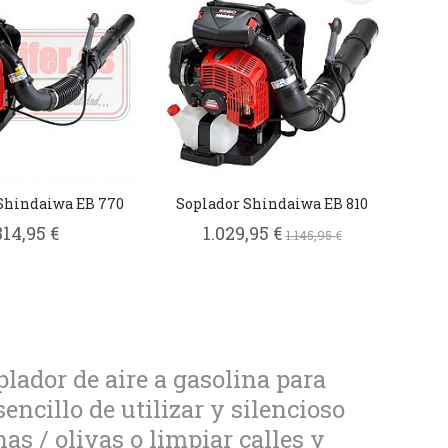
Shindaiwa EB 770
Soplador Shindaiwa EB 810
814,95 €
1.029,95 €
1.145,95 €
lador de aire a gasolina para
sencillo de utilizar y silencioso
as / olivas o limpiar calles y