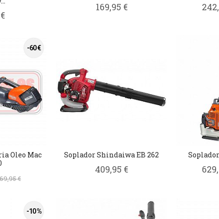
..
169,95 €
242
 €
-60 €
ria Oleo Mac
Soplador Shindaiwa EB 262
Soplador
0
409,95 €
629
69,95 €
-10 %