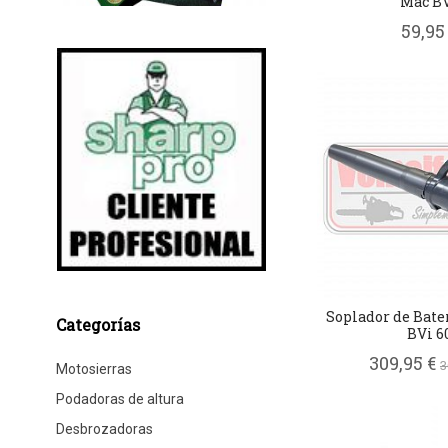
Mac BV.
59,95
Soplador de Bate
Categorías
BVi 6
309,95 €
3
Motosierras
Podadoras de altura
Desbrozadoras