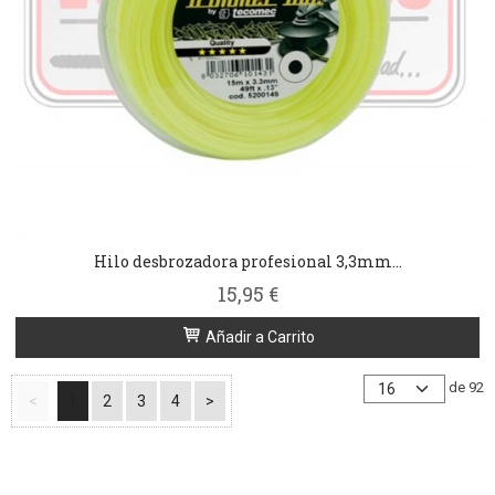
Hilo desbrozadora profesional 3,3mm...
15,95 €
Añadir a Carrito
de 92
<
1
2
3
4
>