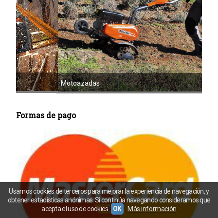
Mot
Motoazadas
Formas de pago
Usamos cookies de terceros para mejorar la experiencia de navegación, y
obtener estadísticas anónimas. Si continúa navegando consideramos que
acepta el uso de cookies.
OK
Más información