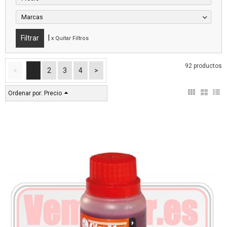
Marcas
|
x Quitar Filtros
92 productos
<
1
2
3
4
>
Ordenar por:
Precio