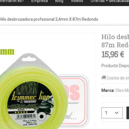
 Vemaifer.es?
Empresa
Blog
Videos
Ofertas + destacada
Hilo desbrozadora profesional 2,4mm X 87m Redondo
Hilo des
87m Red
15,95 €
Producto Dispo
Costes de e
Marca
:
Oleo M