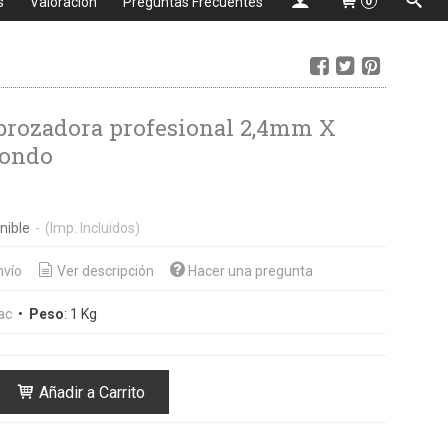
s
Valoración
Preguntas Frecuentes
0
brozadora profesional 2,4mm X
ondo
nible
-
(Imp. Incluidos)
nvío
Ver descripción
Hacer una pregunta
ac
•
Peso
:
1 Kg
Añadir a Carrito