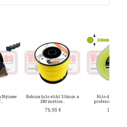
a Nylsaw
Bobina hilo stihl 3.0mm x
Hilo desbrozad
..
280 metros...
profesional 3mm
76,95 €
15,95 €