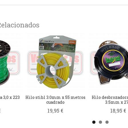
Relacionados
 3,0 x 223
Hilo stihl 3.0mm x 55 metros
Hilo desbrozador
cuadrado
3.5mm x 27.
€
19,95 €
18,95 €