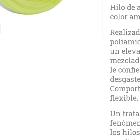
Hilo de 
color am
Realiza
poliamid
un eleva
mezclad
le confie
desgaste 
Comporta
flexible.
Un trata
fenómen
los hilo