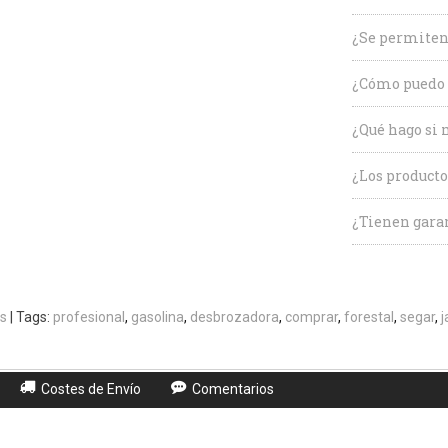
¿Se permiten
¿Cómo puedo 
¿Qué hago si 
¿Los producto
¿Tienen garan
s
|
Tags:
profesional
gasolina
desbrozadora
comprar
forestal
segar
j
Costes de Envío
Comentarios