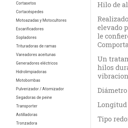
Hilo de a
Cortasetos
Cortacéspedes
Realizado
Motoazadas y Motocultores
elevado p
Escarificadores
le confier
Sopladores
Comportam
Trituradoras de ramas
Vareadores aceitunas
Un tratam
Generadores eléctricos
hilos dur
Hidrolimpiadoras
vibracion
Motobombas
Diámetro
Pulverizador / Atomizador
Segadoras de peine
Longitud
Transporter
Astilladoras
Tipo red
Tronzadora