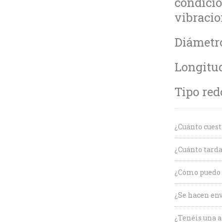
condicio
vibracio
Diámetr
Longitu
Tipo red
¿Cuánto cuest
¿Cuánto tarda
¿Cómo puedo c
¿Se hacen env
¿Tenéis una a