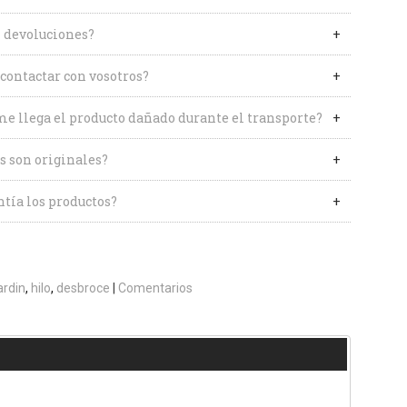
 devoluciones?
contactar con vosotros?
me llega el producto dañado durante el transporte?
s son originales?
tía los productos?
ardin
hilo
desbroce
|
Comentarios