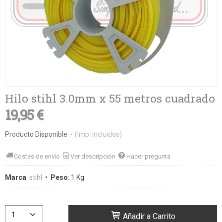
Hilo stihl 3.0mm x 55 metros cuadrado
19,95 €
Producto Disponible
-
(Imp. Incluidos)
Costes de envío
Ver descripción
Hacer pregunta
Marca
:
stihl
•
Peso
:
1 Kg
Añadir a Carrito