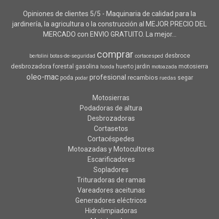
Opiniones de clientes 5/5 - Maquinaria de calidad para la
jardinería, la agricultura o la construcción al MEJOR PRECIO DEL
MERCADO con ENVIO GRATUITO. La mejor...
comprar
desbroce
bertolini
botas-de-seguridad
cortacesped
desbrozadora
forestal
gasolina
huerto
jardin
motosierra
honda
motoazada
oleo-mac
profesional
recambios
poda
segar
podar
ruedas
Motosierras
Podadoras de altura
Desbrozadoras
Cortasetos
Cortacéspedes
Motoazadas y Motocultores
Escarificadores
Sopladores
Trituradoras de ramas
Vareadores aceitunas
Generadores eléctricos
Hidrolimpiadoras