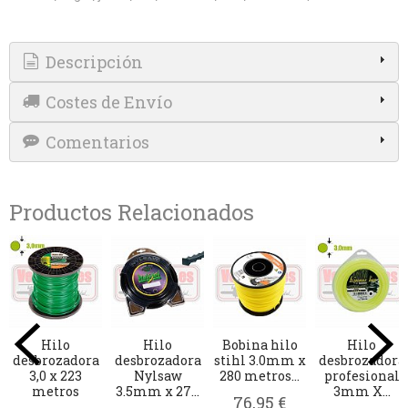
Descripción
Costes de Envío
Comentarios
Productos Relacionados
Hilo
Hilo
Hilo
Hilo
ora
desbrozadora
desbrozadora
desbrozadora
desbrozad
al
profesional
profesional
profesional
profesion
.
2,4mm...
3,0mm...
3,3mm...
3,3mm...