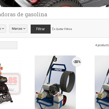
doras de gasolina
o
Marcas
|
x Quitar Filtros
4 product
-20 %