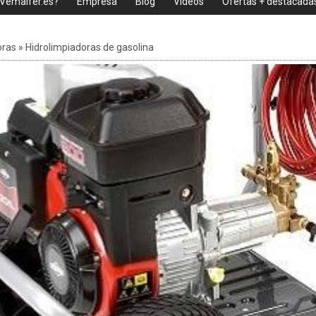
 Vemaifer.es?
Empresa
Blog
Videos
Ofertas + destacada
oras
»
Hidrolimpiadoras de gasolina