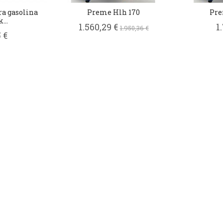
a gasolina
Preme Hlh 170
Pre
...
1.560,29 €
1
1.950,36 €
 €