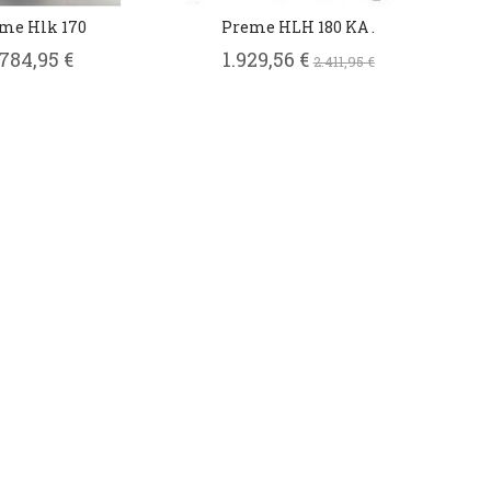
me Hlk 170
Preme HLH 180 KA .
.784,95 €
1.929,56 €
2.411,95 €