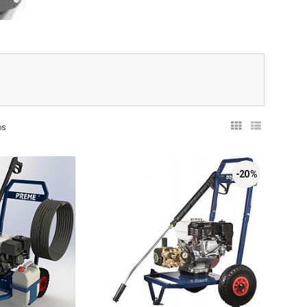
os
-20 %