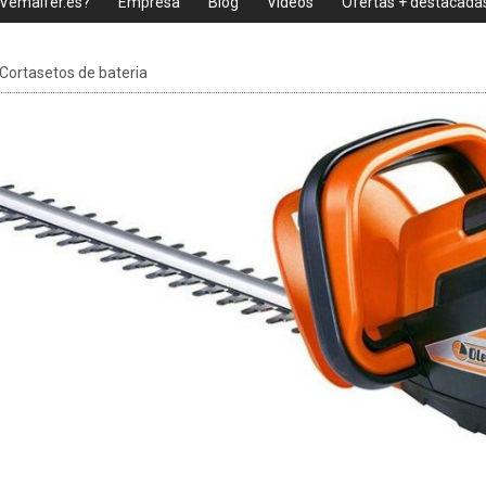
 Vemaifer.es?
Empresa
Blog
Videos
Ofertas + destacada
Cortasetos de bateria