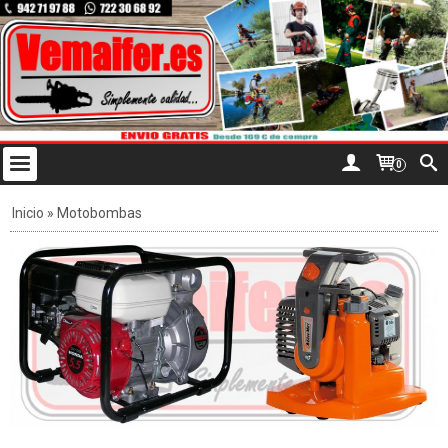
0
Inicio
»
Motobombas