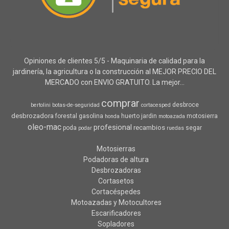
Opiniones de clientes 5/5 - Maquinaria de calidad para la
jardinería, la agricultura o la construcción al MEJOR PRECIO DEL
MERCADO con ENVIO GRATUITO. La mejor...
comprar
desbroce
bertolini
botas-de-seguridad
cortacesped
desbrozadora
forestal
gasolina
huerto
jardin
motosierra
honda
motoazada
oleo-mac
profesional
recambios
poda
segar
podar
ruedas
Motosierras
Podadoras de altura
Desbrozadoras
Cortasetos
Cortacéspedes
Motoazadas y Motocultores
Escarificadores
Sopladores