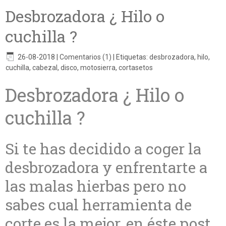
Desbrozadora ¿ Hilo o
cuchilla ?
26-08-2018
|
Comentarios (1)
|
Etiquetas:
desbrozadora
,
hilo
,
cuchilla
,
cabezal
,
disco
,
motosierra
,
cortasetos
Desbrozadora ¿ Hilo o
cuchilla ?
Si te has decidido a coger la
desbrozadora y enfrentarte a
las malas hierbas pero no
sabes cual herramienta de
corte es la mejor, en éste post