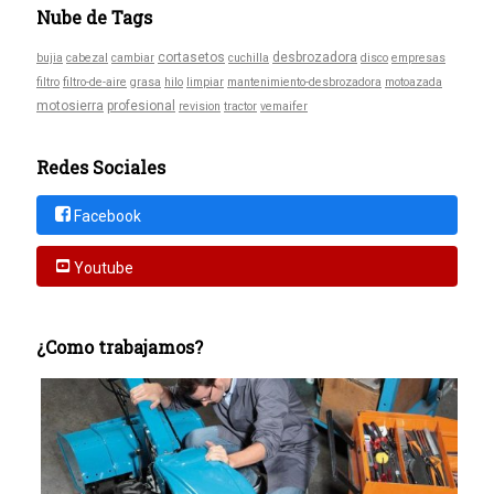
Nube de Tags
cortasetos
desbrozadora
bujia
cabezal
cambiar
cuchilla
disco
empresas
filtro
filtro-de-aire
grasa
hilo
limpiar
mantenimiento-desbrozadora
motoazada
motosierra
profesional
revision
tractor
vemaifer
Redes Sociales
Facebook
Youtube
¿Como trabajamos?