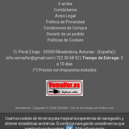
Ir arriba
Contáctanos
Aviso Legal
Política de Privacidad
Condiciones de Compra
Desistir de un pedido
Políticas de Cookies
C/ Peral 2 bajo - 33590 Ribadedeva, Asturias - (España) |
info.vemaifer@gmail.com |
722 30 68 92
|
Tiempo de Entrega:
3
a 10 días
(*) Precios con Impuestos incluidos
Vemaifer.es
- Copyright © 2026 [24084] - Con la tecnología de Palbin.com
Usamos cookies de terceros para mejorar la experiencia de navegación, y
obtener estadísticas anónimas. Si continúa navegando consideramos que
acepta el uso de cookies.
OK
Más información