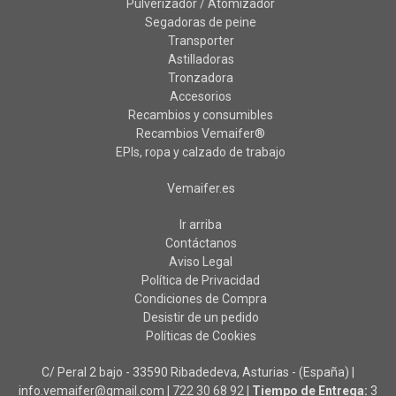
Pulverizador / Atomizador
Segadoras de peine
Transporter
Astilladoras
Tronzadora
Accesorios
Recambios y consumibles
Recambios Vemaifer®
EPIs, ropa y calzado de trabajo
Vemaifer.es
Ir arriba
Contáctanos
Aviso Legal
Política de Privacidad
Condiciones de Compra
Desistir de un pedido
Políticas de Cookies
C/ Peral 2 bajo - 33590 Ribadedeva, Asturias - (España) |
info.vemaifer@gmail.com |
722 30 68 92
|
Tiempo de Entrega:
3