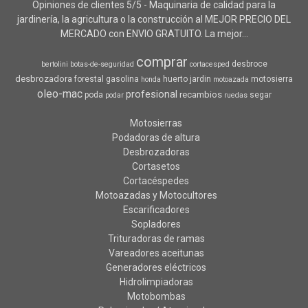
Opiniones de clientes 5/5 - Maquinaria de calidad para la
jardinería, la agricultura o la construcción al MEJOR PRECIO DEL
MERCADO con ENVIO GRATUITO. La mejor...
comprar
desbroce
bertolini
botas-de-seguridad
cortacesped
desbrozadora
forestal
gasolina
huerto
jardin
motosierra
honda
motoazada
oleo-mac
profesional
recambios
poda
segar
podar
ruedas
Motosierras
Podadoras de altura
Desbrozadoras
Cortasetos
Cortacéspedes
Motoazadas y Motocultores
Escarificadores
Sopladores
Trituradoras de ramas
Vareadores aceitunas
Generadores eléctricos
Hidrolimpiadoras
Motobombas