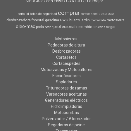
MERCADO con ENVIO GRATUITO. La mejor...
comprar
desbroce
bertolini
botas-de-seguridad
cortacesped
desbrozadora
forestal
gasolina
huerto
jardin
motosierra
honda
motoazada
oleo-mac
profesional
recambios
poda
segar
podar
ruedas
Motosierras
Podadoras de altura
Desbrozadoras
Cortasetos
Cortacéspedes
Motoazadas y Motocultores
Escarificadores
Sopladores
Trituradoras de ramas
Vareadores aceitunas
Generadores eléctricos
Hidrolimpiadoras
Motobombas
Pulverizador / Atomizador
Segadoras de peine
Transporter