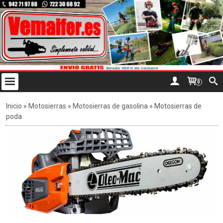
0
Inicio
»
Motosierras
»
Motosierras de gasolina
»
Motosierras de
poda