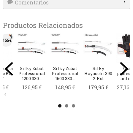
Comentarios
Productos Relacionados
-156 €
-150 €
-114 €
-178 €
Motosierra
Cortasetos de
Motosierra de
Podadora Oleo
Profesional
altura Oleo
Poda Oleo Mac
Mac PPX 271
Oleo Mac Gs...
Mac BC 241...
GST 360
749,95 €
639,95 €
519,95 €
425,95 €
927,95 €
795,95 €
669,95 €
539,95 €