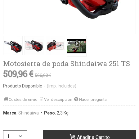
Motosierra de poda Shindaiwa 251 TS
509,96 €
566,62 €
Producto Disponible
-
(Imp. Incluidos)
Costes de envío
Ver descripción
Hacer pregunta
Marca
:
Shindaiwa
•
Peso
:
2,3 Kg
Añadir a Carrito