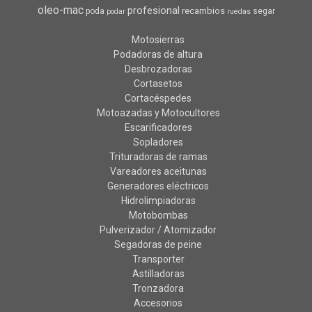
oleo-mac
profesional
recambios
poda
segar
podar
ruedas
Motosierras
Podadoras de altura
Desbrozadoras
Cortasetos
Cortacéspedes
Motoazadas y Motocultores
Escarificadores
Sopladores
Trituradoras de ramas
Vareadores aceitunas
Generadores eléctricos
Hidrolimpiadoras
Motobombas
Pulverizador / Atomizador
Segadoras de peine
Transporter
Astilladoras
Tronzadora
Accesorios