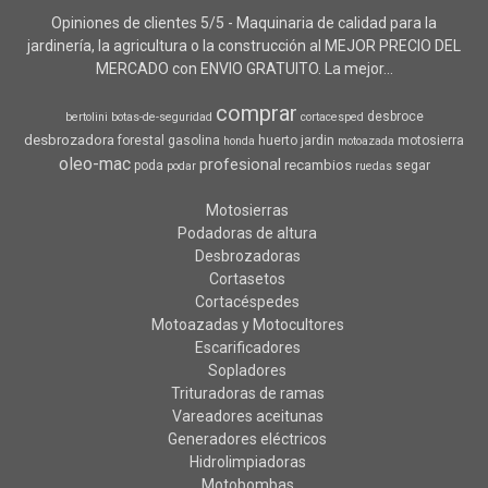
Opiniones de clientes 5/5 - Maquinaria de calidad para la
jardinería, la agricultura o la construcción al MEJOR PRECIO DEL
MERCADO con ENVIO GRATUITO. La mejor...
comprar
desbroce
bertolini
botas-de-seguridad
cortacesped
desbrozadora
forestal
gasolina
huerto
jardin
motosierra
honda
motoazada
oleo-mac
profesional
recambios
poda
segar
podar
ruedas
Motosierras
Podadoras de altura
Desbrozadoras
Cortasetos
Cortacéspedes
Motoazadas y Motocultores
Escarificadores
Sopladores
Trituradoras de ramas
Vareadores aceitunas
Generadores eléctricos
Hidrolimpiadoras
Motobombas