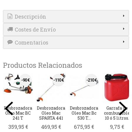
Descripción
Costes de Envío
Comentarios
Productos Relacionados
e
Guantes de
Hilo
Hilo
Espiniller
le
trabajo Oleo
desbrozadora
desbrozadora
desbrozador
s.
Mac
3,0 x 223
profesional
15,95 €
metros
3mm X...
19,95 €
56,36 €
15,95 €