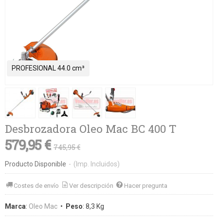
PROFESIONAL 44.0 cm³
Desbrozadora Oleo Mac BC 400 T
579,95 €
745,95 €
Producto Disponible
-
(Imp. Incluidos)
Costes de envío
Ver descripción
Hacer pregunta
Marca
:
Oleo Mac
•
Peso
:
8,3 Kg