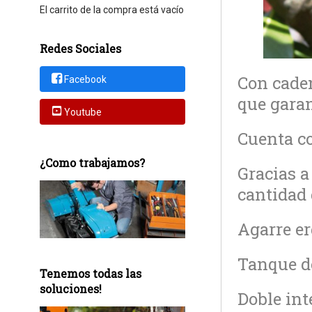
El carrito de la compra está vacío
Redes Sociales
Con caden
Facebook
que garan
Youtube
Cuenta co
¿Como trabajamos?
Gracias a 
cantidad 
Agarre e
Tanque de
Tenemos todas las
soluciones!
Doble int