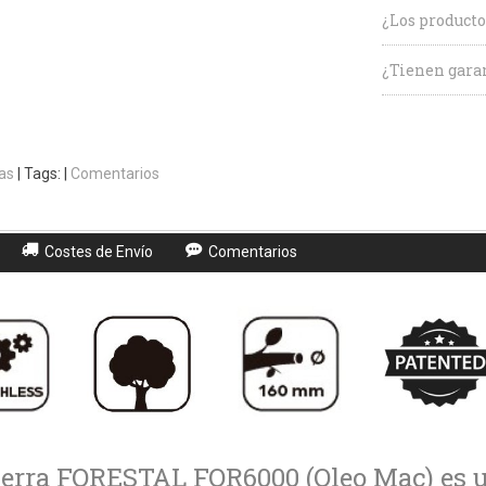
¿Los producto
¿Tienen garan
as
|
Tags:
|
Comentarios
Costes de Envío
Comentarios
ierra FORESTAL FOR6000 (Oleo Mac) es u