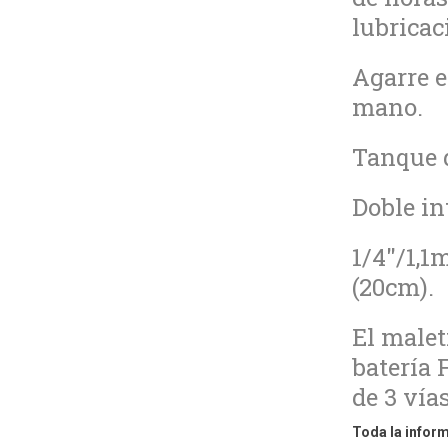
lubricac
Agarre e
mano.
Tanque d
Doble in
1/4"/1,1
(20cm).
El malet
batería 
de 3 vía
Toda la inform