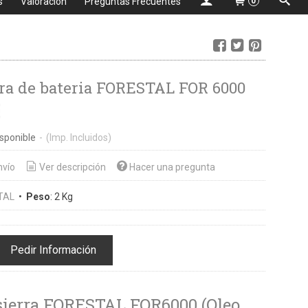
s
Valoración
Preguntas Frecuentes
0
ra de bateria FORESTAL FOR 6000
€
sponible
-
(Imp. Incluidos)
nvío
Ver descripción
Hacer una pregunta
TAL
•
Peso
:
2 Kg
Pedir Información
sierra FORESTAL FOR6000 (Oleo