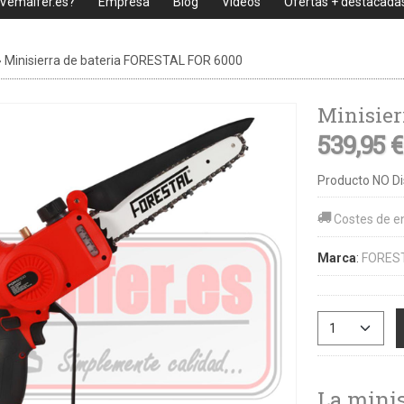
 Vemaifer.es?
Empresa
Blog
Videos
Ofertas + destacada
»
Minisierra de bateria FORESTAL FOR 6000
Minisier
539,95 
Producto NO Di
Costes de e
Marca
:
FORES
La mini