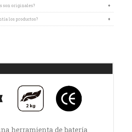
s son originales?
tía los productos?
na herramienta de batería