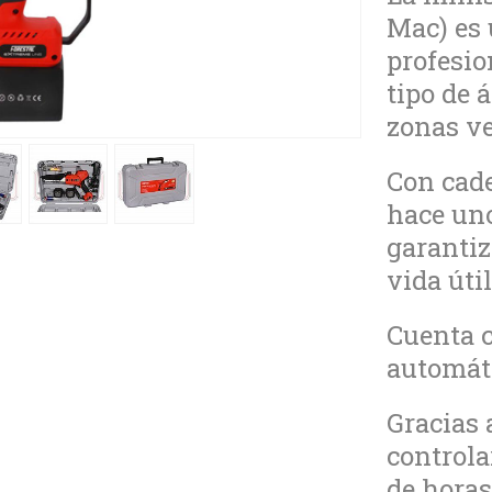
Mac) es 
profesio
tipo de 
zonas ve
Con cade
hace uno
garantiz
vida útil
Cuenta c
automáti
Gracias 
controlar
de horas