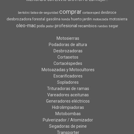
comprar
desbroce
bertolini
botas-de-seguridad
cortacesped
desbrozadora
forestal
gasolina
huerto
jardin
motosierra
honda
motoazada
oleo-mac
profesional
recambios
poda
segar
podar
ruedas
Motosierras
Podadoras de altura
Desbrozadoras
Cortasetos
Cortacéspedes
Motoazadas y Motocultores
Escarificadores
Sopladores
Trituradoras de ramas
Vareadores aceitunas
Generadores eléctricos
Hidrolimpiadoras
Motobombas
Pulverizador / Atomizador
Segadoras de peine
Transporter