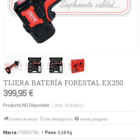
TIJERA BATERÍA FORESTAL EX250
399,95 €
Producto NO Disponible
-
(Imp. Incluidos)
Costes de envío
Ver descripción
Hacer pregunta
Marca
:
FORESTAL
•
Peso
:
0,68 Kg