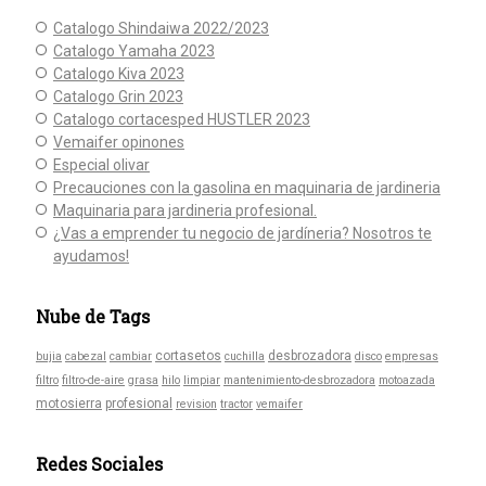
Catalogo Shindaiwa 2022/2023
Catalogo Yamaha 2023
Catalogo Kiva 2023
Catalogo Grin 2023
Catalogo cortacesped HUSTLER 2023
Vemaifer opinones
Especial olivar
Precauciones con la gasolina en maquinaria de jardineria
Maquinaria para jardineria profesional.
¿Vas a emprender tu negocio de jardíneria? Nosotros te
ayudamos!
Nube de Tags
cortasetos
desbrozadora
bujia
cabezal
cambiar
cuchilla
disco
empresas
filtro
filtro-de-aire
grasa
hilo
limpiar
mantenimiento-desbrozadora
motoazada
motosierra
profesional
revision
tractor
vemaifer
Redes Sociales