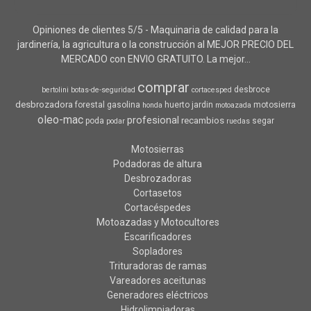
Opiniones de clientes 5/5 - Maquinaria de calidad para la
jardinería, la agricultura o la construcción al MEJOR PRECIO DEL
MERCADO con ENVIO GRATUITO. La mejor...
comprar
desbroce
bertolini
botas-de-seguridad
cortacesped
desbrozadora
forestal
gasolina
huerto
jardin
motosierra
honda
motoazada
oleo-mac
profesional
recambios
poda
segar
podar
ruedas
Motosierras
Podadoras de altura
Desbrozadoras
Cortasetos
Cortacéspedes
Motoazadas y Motocultores
Escarificadores
Sopladores
Trituradoras de ramas
Vareadores aceitunas
Generadores eléctricos
Hidrolimpiadoras