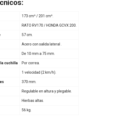
cnicos:
173 cm³ / 201 cm³.
RATO RV170 / HONDA GCVX 200.
e
57 cm.
Acero con salida lateral .
e
De 10 mm a 75 mm.
la cuchilla
Por correa.
1 velocidad (2 km/h).
ces
370 mm.
Regulable en altura y plegable.
Hierbas altas.
56 kg.