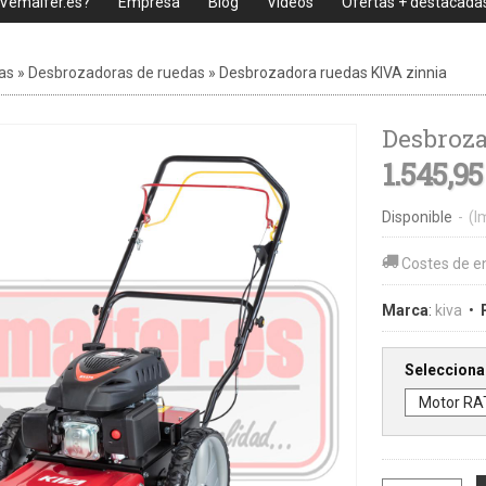
 Vemaifer.es?
Empresa
Blog
Videos
Ofertas + destacada
as
»
Desbrozadoras de ruedas
»
Desbrozadora ruedas KIVA zinnia
Desbroza
1.545,95
Disponible
-
(I
Costes de e
Marca
:
kiva
•
Selecciona 