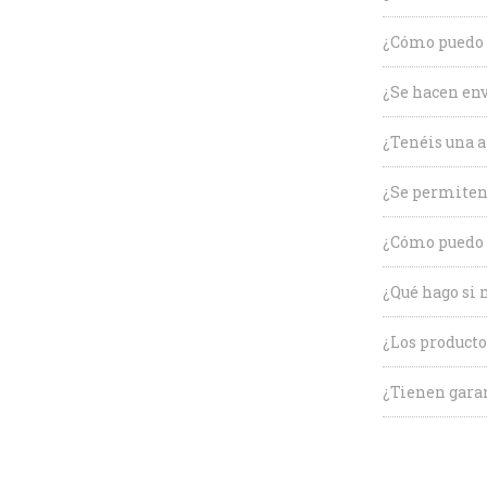
¿Cómo puedo c
¿Se hacen env
¿Tenéis una a
¿Se permiten
¿Cómo puedo 
¿Qué hago si 
¿Los producto
¿Tienen garan