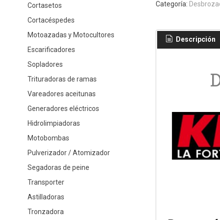
Categoría:
Desbroza
Cortasetos
Cortacéspedes
Motoazadas y Motocultores
Descripción
Escarificadores
Sopladores
D
Trituradoras de ramas
Vareadores aceitunas
Generadores eléctricos
Hidrolimpiadoras
Motobombas
Pulverizador / Atomizador
Segadoras de peine
Transporter
Astilladoras
Tronzadora