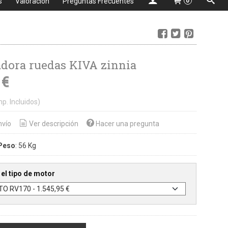
s
Valoración
Preguntas Frecuentes
0
dora ruedas KIVA zinnia
 €
mp. Incluidos)
nvío
Ver descripción
Hacer una pregunta
Peso
:
56 Kg
el tipo de motor