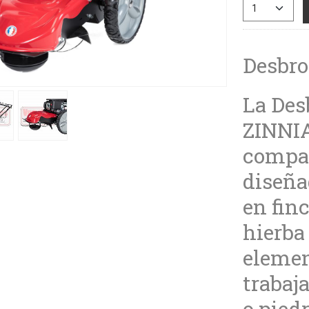
Desbro
La Des
ZINNIA
compac
diseña
en fin
hierba 
elemen
trabaj
o pied