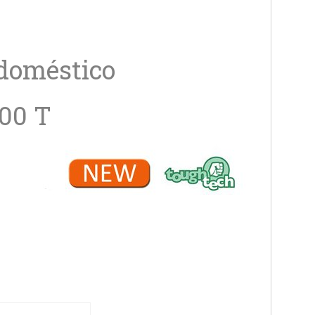
 doméstico
00 T