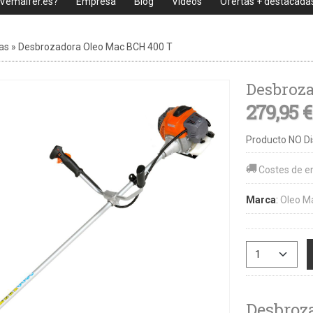
 Vemaifer.es?
Empresa
Blog
Videos
Ofertas + destacada
as
»
Desbrozadora Oleo Mac BCH 400 T
Desbroza
279,95 
Producto NO Di
Costes de e
Marca
:
Oleo M
Desbroz