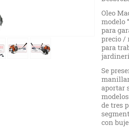
Oleo Mac
modelo “
para gar
precio /
para tra
jardinerí
Se pres
manillar
aportar 
modelos 
de tres p
segmento
con buje