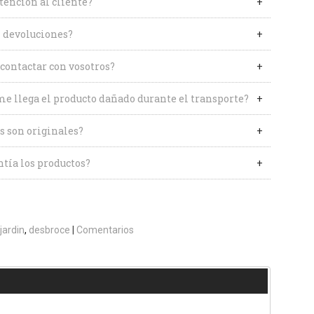
tención al cliente?
 devoluciones?
contactar con vosotros?
me llega el producto dañado durante el transporte?
s son originales?
tía los productos?
jardin
desbroce
|
Comentarios