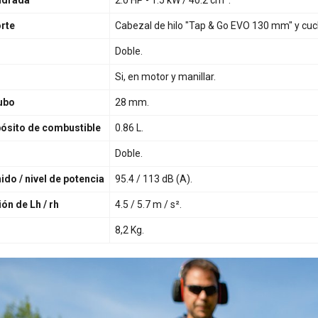
indrada
2.0 HP - 1.5 kW / 40.2 cm³.
orte
Cabezal de hilo "Tap & Go EVO 130 mm" y cuch
Doble.
Si, en motor y manillar.
tubo
28 mm.
ósito de combustible
0.86 L.
Doble.
ido / nivel de potencia
95.4 / 113 dB (A).
ión de Lh / rh
4.5 / 5.7 m / s².
8,2 Kg.