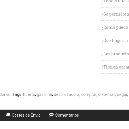
¿Tenéis una a
¿Se permiten
¿Cómo puedo 
¿Qué hago si 
¿Los producto
¿Tienen garan
doras
|
Tags:
huerto
gasolina
desbrozadora
comprar
oleo-mac
segar
Costes de Envío
Comentarios