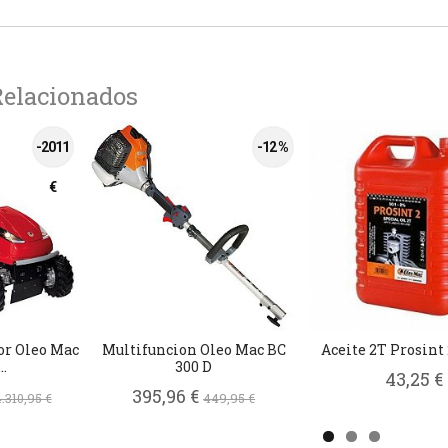
Relacionados
-2011
-12 %
€
or Oleo Mac
Multifuncion Oleo Mac BC
Aceite 2T Prosint
.
300 D
43,25 €
395,96 €
4.310,95 €
449,95 €