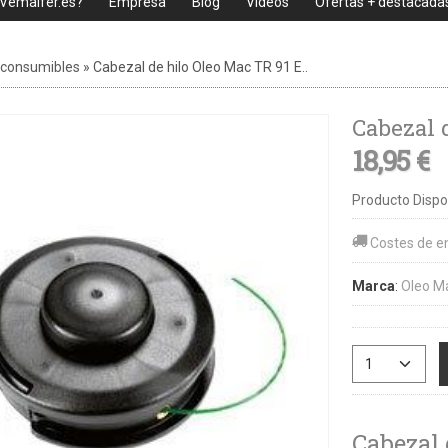
 Vemaifer.es?
Empresa
Blog
Videos
Ofertas + destacada
 consumibles
»
Cabezal de hilo Oleo Mac TR 91 E..
Cabezal 
18,95 €
Producto Dispo
Costes de e
Marca
:
Oleo M
Cabezal 