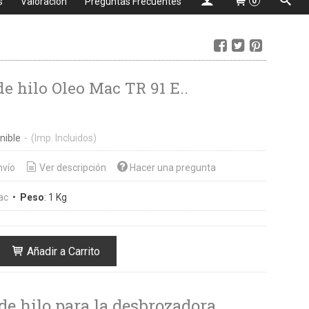
s
Valoración
Preguntas Frecuentes
0
de hilo Oleo Mac TR 91 E..
nible
-
(Imp. Incluidos)
nvío
Ver descripción
Hacer una pregunta
ac
•
Peso
:
1 Kg
Añadir a Carrito
de hilo para la desbrozadora