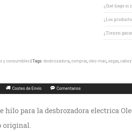
¿Qué hago si 
¿Los producto
¿Tienen garan
s y consumibles
|
Tags:
desbrozadora
comprar
oleo-mac
segar
cabez
Costes de Envío
Comentarios
e hilo para la desbrozadora electrica Ol
original.