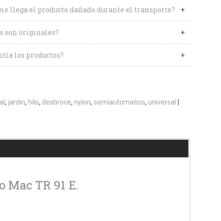
me llega el producto dañado durante el transporte?
s son originales?
tía los productos?
al
jardin
hilo
desbroce
nylon
semiautomatico
universal
|
eo Mac TR 91 E.