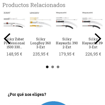
Productos Relacionados
Silky
Tijera de poda
Tijera
Tijera
390
Hayauchi 390
para Hayauchi
Kamikaze
Kamikaz
4-Ext
2-Ext
KM-22 Classic
KM-1M
Advance
€
267,95 €
118,95 €
19,95 €
31,95 €
¿Por qué nos eligen?