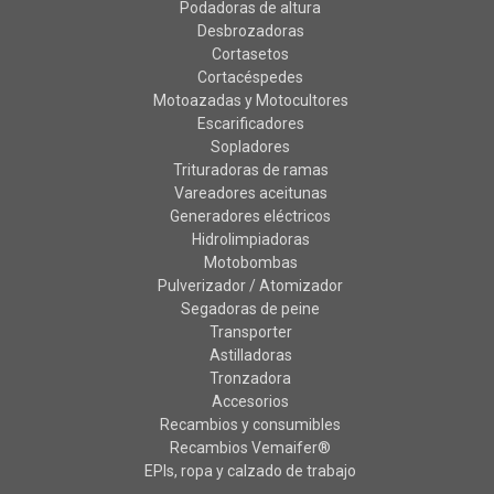
Podadoras de altura
Desbrozadoras
Cortasetos
Cortacéspedes
Motoazadas y Motocultores
Escarificadores
Sopladores
Trituradoras de ramas
Vareadores aceitunas
Generadores eléctricos
Hidrolimpiadoras
Motobombas
Pulverizador / Atomizador
Segadoras de peine
Transporter
Astilladoras
Tronzadora
Accesorios
Recambios y consumibles
Recambios Vemaifer®
EPIs, ropa y calzado de trabajo