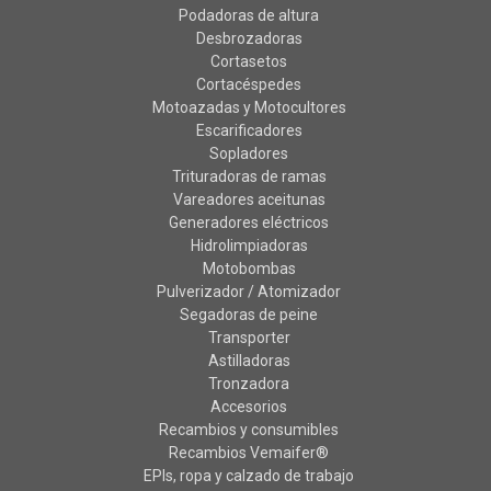
Podadoras de altura
Desbrozadoras
Cortasetos
Cortacéspedes
Motoazadas y Motocultores
Escarificadores
Sopladores
Trituradoras de ramas
Vareadores aceitunas
Generadores eléctricos
Hidrolimpiadoras
Motobombas
Pulverizador / Atomizador
Segadoras de peine
Transporter
Astilladoras
Tronzadora
Accesorios
Recambios y consumibles
Recambios Vemaifer®
EPIs, ropa y calzado de trabajo