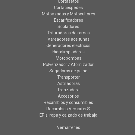
Cortasetos
Cortacéspedes
Motoazadas y Motocultores
Escarificadores
Sopladores
Trituradoras de ramas
Vareadores aceitunas
Generadores eléctricos
Hidrolimpiadoras
Motobombas
Pulverizador / Atomizador
Segadoras de peine
Transporter
Astilladoras
Tronzadora
Accesorios
Recambios y consumibles
Recambios Vemaifer®
EPIs, ropa y calzado de trabajo
Vemaifer.es