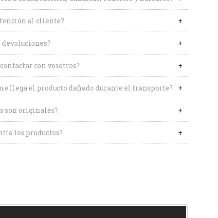
tención al cliente?
 devoluciones?
contactar con vosotros?
me llega el producto dañado durante el transporte?
s son originales?
tía los productos?