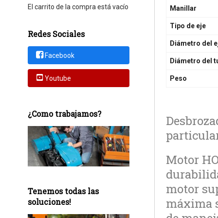
El carrito de la compra está vacío
Manillar
Tipo de eje
Redes Sociales
Diámetro del e
Facebook
Diámetro del 
Youtube
Peso
¿Como trabajamos?
Desbroza
particula
Motor HO
durabilid
motor sup
Tenemos todas las
máxima s
soluciones!