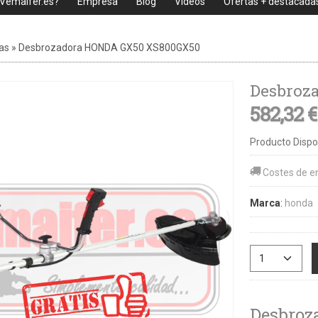
 Vemaifer.es?
Empresa
Blog
Videos
Ofertas + destacada
as
»
Desbrozadora HONDA GX50 XS800GX50
Desbroz
582,32 
Producto Dispo
Costes de e
Marca
:
honda
Desbroza