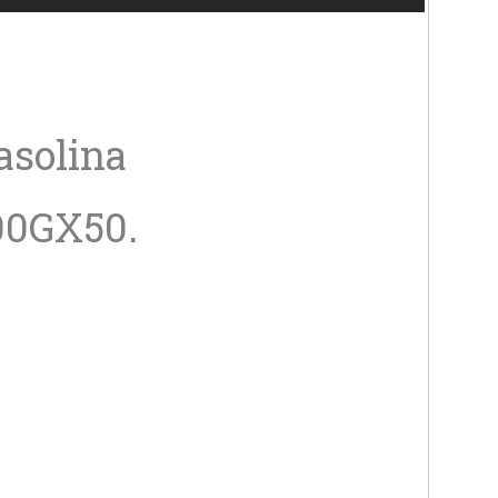
asolina
0GX50.