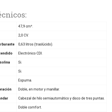
écnicos:
47,9 cm³.
2,0 CV.
arburante
0,63 litros (traslúcido).
cendido
Electrónico CDI.
solina
Si.
Si.
Espuma.
bración
Doble, en motor y manillar.
ándar
Cabezal de hilo semiautomático y disco de tres puntas.
Doble comfort.