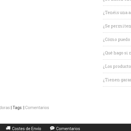
¿Tenéis una a
¿Se permiten
¿Cómo puedo 
¿Qué hago si 
¿Los producto
¿Tienen garan
doras
|
Tags:
|
Comentarios
Costes de Envío
Comentarios