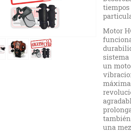
tiempos
particul
Motor H
funciona
durabili
sistema
un motor
vibracio
máxima 
revoluc
agradabl
prolonga
también 
una mezc