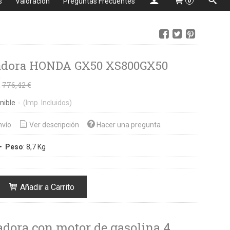
s
Valoración
Preguntas Frecuentes
0
adora HONDA GX50 XS800GX50
€
776,42 €
nible
-
(Imp. Incluidos)
nvío
Ver descripción
Hacer una pregunta
•
Peso
:
8,7 Kg
Añadir a Carrito
dora con motor de gasolina 4