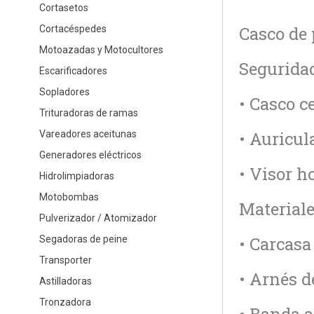
Cortasetos
Casco de 
Cortacéspedes
Motoazadas y Motocultores
Segurida
Escarificadores
Sopladores
• Casco c
Trituradoras de ramas
• Auricul
Vareadores aceitunas
Generadores eléctricos
• Visor h
Hidrolimpiadoras
Motobombas
Materiale
Pulverizador / Atomizador
• Carcasa
Segadoras de peine
Transporter
• Arnés d
Astilladoras
Tronzadora