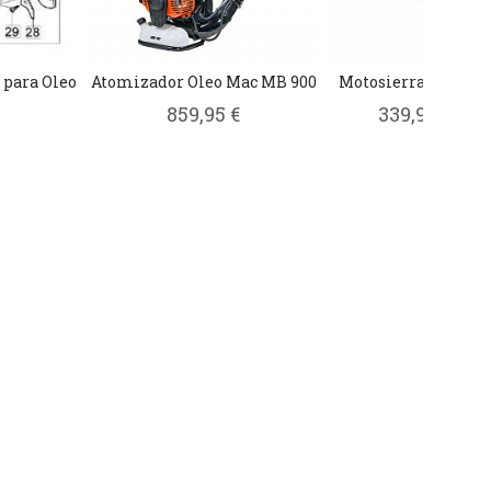
 para Oleo
Atomizador Oleo Mac MB 900
Motosierra Oleo Ma
859,95 €
339,95 €
399,9