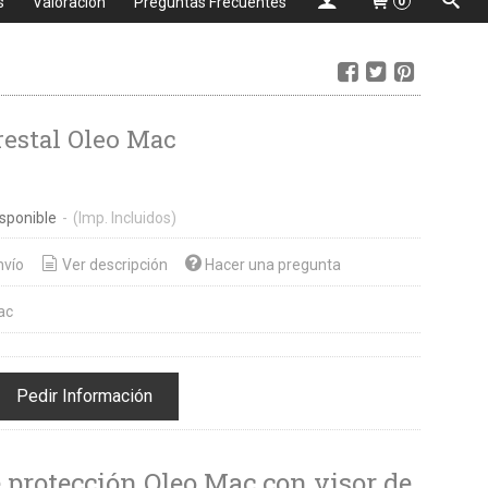
s
Valoración
Preguntas Frecuentes
0
restal Oleo Mac
sponible
-
(Imp. Incluidos)
nvío
Ver descripción
Hacer una pregunta
ac
Pedir Información
 protección Oleo Mac con visor de