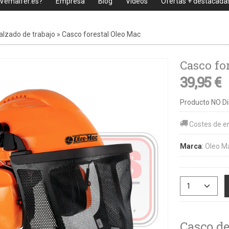
 Vemaifer.es?
Empresa
Blog
Videos
Ofertas + destacada
calzado de trabajo
»
Casco forestal Oleo Mac
Casco fo
39,95 €
Producto NO Di
Costes de e
Marca
:
Oleo M
Casco de