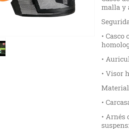
malla y 
Segurida
• Casco 
homolog
• Auricu
• Visor 
Material
• Carcas
• Arnés 
suspens