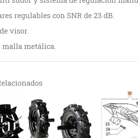
nti sudor y sistema de regulación manu
ares regulables con SNR de 23 dB.
de visor.
e malla metálica.
Relacionados