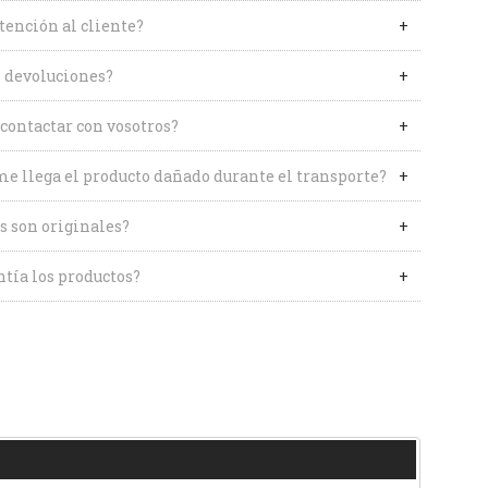
tención al cliente?
 devoluciones?
contactar con vosotros?
me llega el producto dañado durante el transporte?
s son originales?
tía los productos?