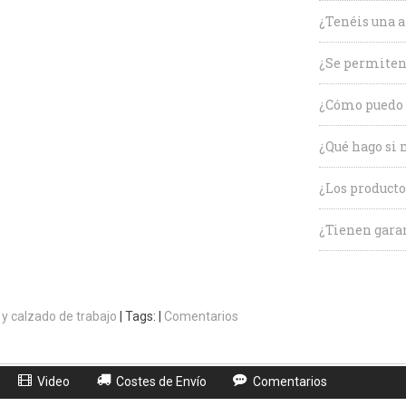
¿Tenéis una a
¿Se permiten
¿Cómo puedo 
¿Qué hago si 
¿Los producto
¿Tienen garan
 y calzado de trabajo
|
Tags:
|
Comentarios
Video
Costes de Envío
Comentarios