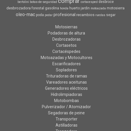
comprar
desbroce
bertolini
botas-de-seguridad
cortacesped
desbrozadora
forestal
gasolina
huerto
jardin
motosierra
honda
motoazada
oleo-mac
profesional
recambios
poda
segar
podar
ruedas
Motosierras
Podadoras de altura
Desbrozadoras
Cortasetos
Cortacéspedes
Motoazadas y Motocultores
Escarificadores
Sopladores
Trituradoras de ramas
Vareadores aceitunas
Generadores eléctricos
Hidrolimpiadoras
Motobombas
Pulverizador / Atomizador
Segadoras de peine
Transporter
Astilladoras