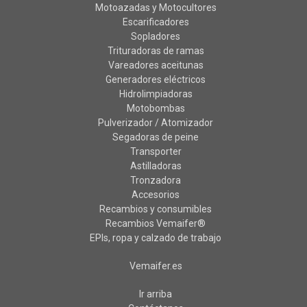
Motoazadas y Motocultores
Escarificadores
Sopladores
Trituradoras de ramas
Vareadores aceitunas
Generadores eléctricos
Hidrolimpiadoras
Motobombas
Pulverizador / Atomizador
Segadoras de peine
Transporter
Astilladoras
Tronzadora
Accesorios
Recambios y consumibles
Recambios Vemaifer®
EPIs, ropa y calzado de trabajo
Vemaifer.es
Ir arriba