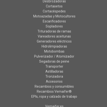
Desbrozadoras
Cortasetos
Cortacéspedes
Motoazadas y Motocultores
Escarificadores
Sopladores
Trituradoras de ramas
Vareadores aceitunas
Generadores eléctricos
Hidrolimpiadoras
Motobombas
Pulverizador / Atomizador
Segadoras de peine
Transporter
Astilladoras
Tronzadora
Accesorios
Recambios y consumibles
Recambios Vemaifer®
EPIs, ropa y calzado de trabajo
Vemaifer.es