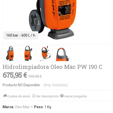
160 bar. - 600 L / h.
Hidrolimpiadora Oleo Mac PW 190 C
675,95 €
799,95 €
Producto NO Disponible
-
(Imp. Incluidos)
Costes de envío
Ver descripción
Hacer pregunta
Marca
:
Oleo Mac
•
Peso
:
1 Kg