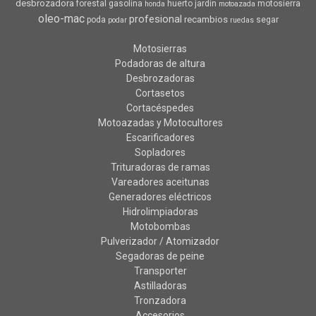
desbrozadora
forestal
gasolina
huerto
jardin
motosierra
honda
motoazada
oleo-mac
profesional
recambios
poda
segar
podar
ruedas
Motosierras
Podadoras de altura
Desbrozadoras
Cortasetos
Cortacéspedes
Motoazadas y Motocultores
Escarificadores
Sopladores
Trituradoras de ramas
Vareadores aceitunas
Generadores eléctricos
Hidrolimpiadoras
Motobombas
Pulverizador / Atomizador
Segadoras de peine
Transporter
Astilladoras
Tronzadora
Accesorios