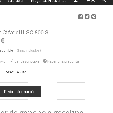
s
Valoración
Preguntas Frecuentes
0
Cifarelli SC 800 S
 €
sponible
-
(Imp. Incluidos)
nvío
Ver descripción
Hacer una pregunta
i
•
Peso
:
14,9 Kg
Pedir Información
or de gancho a gasolina.