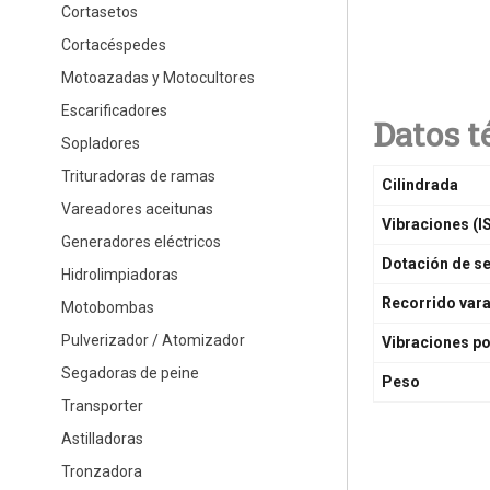
Cortasetos
Cortacéspedes
Motoazadas y Motocultores
Escarificadores
Datos t
Sopladores
Trituradoras de ramas
Cilindrada
Vareadores aceitunas
Vibraciones (
Generadores eléctricos
Dotación de se
Hidrolimpiadoras
Recorrido var
Motobombas
Pulverizador / Atomizador
Vibraciones p
Segadoras de peine
Peso
Transporter
Astilladoras
Tronzadora