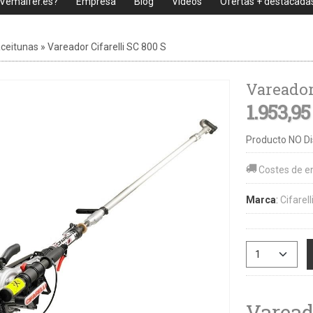
 Vemaifer.es?
Empresa
Blog
Videos
Ofertas + destacada
ceitunas
»
Vareador Cifarelli SC 800 S
Vareador 
1.953,95
Producto NO Di
Costes de e
Marca
:
Cifarell
Varead