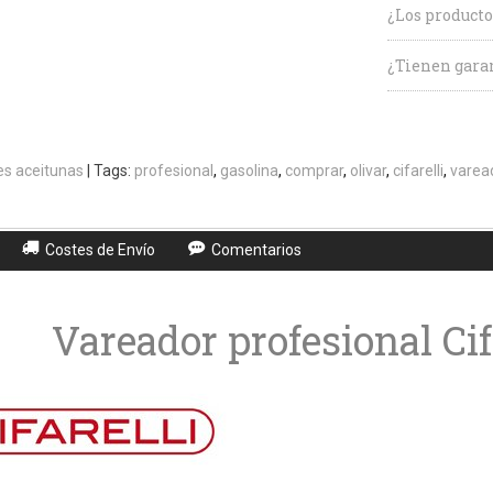
¿Los producto
¿Tienen garan
s aceitunas
|
Tags:
profesional
gasolina
comprar
olivar
cifarelli
varea
Costes de Envío
Comentarios
Vareador profesional Cif