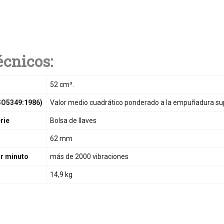
écnicos:
52 cm³.
ISO5349:1986)
Valor medio cuadrático ponderado a la empuñadura sup
rie
Bolsa de llaves
a
62 mm
or minuto
más de 2000 vibraciones
14,9 kg