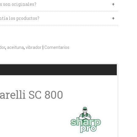
s son originales?
tía los productos?
dor
aceituna
vibrador
|
Comentarios
arelli SC 800