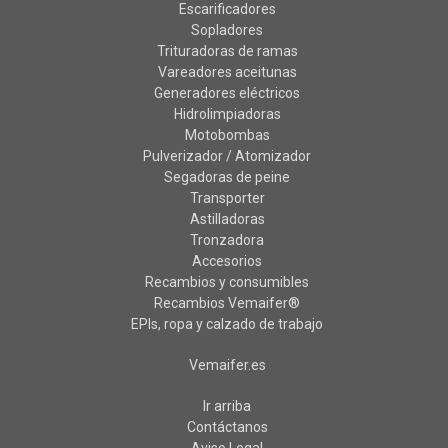
Escarificadores
Sopladores
Trituradoras de ramas
Vareadores aceitunas
Generadores eléctricos
Hidrolimpiadoras
Motobombas
Pulverizador / Atomizador
Segadoras de peine
Transporter
Astilladoras
Tronzadora
Accesorios
Recambios y consumibles
Recambios Vemaifer®
EPIs, ropa y calzado de trabajo
Vemaifer.es
Ir arriba
Contáctanos
Aviso Legal