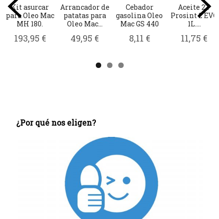
Kit asurcar
Arrancador de
Cebador
Aceite 2T
para Oleo Mac
patatas para
gasolina Oleo
Prosint 2 EVO
MH 180.
Oleo Mac...
Mac GS 440
1L....
193,95 €
49,95 €
8,11 €
11,75 €
¿Por qué nos eligen?