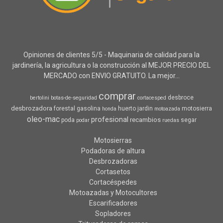
Opiniones de clientes 5/5 - Maquinaria de calidad para la
jardinería, la agricultura o la construcción al MEJOR PRECIO DEL
MERCADO con ENVIO GRATUITO. La mejor...
comprar
desbroce
bertolini
botas-de-seguridad
cortacesped
desbrozadora
forestal
gasolina
huerto
jardin
motosierra
honda
motoazada
oleo-mac
profesional
recambios
poda
segar
podar
ruedas
Motosierras
Podadoras de altura
Desbrozadoras
Cortasetos
Cortacéspedes
Motoazadas y Motocultores
Escarificadores
Sopladores