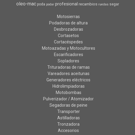
oleo-mac
profesional
recambios
poda
segar
podar
ruedas
Motosierras
Podadoras de altura
Desbrozadoras
Cortasetos
Cortacéspedes
Motoazadas y Motocultores
Escarificadores
Sopladores
Trituradoras de ramas
Vareadores aceitunas
Generadores eléctricos
Hidrolimpiadoras
Motobombas
Pulverizador / Atomizador
Segadoras de peine
Transporter
Astilladoras
Tronzadora
Accesorios