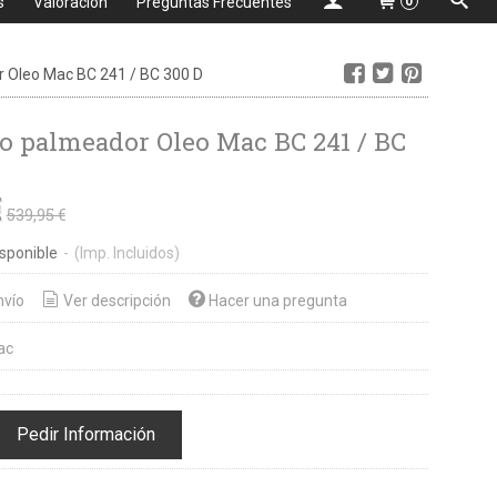
s
Valoración
Preguntas Frecuentes
0
 Oleo Mac BC 241 / BC 300 D
o palmeador Oleo Mac BC 241 / BC
€
539,95 €
sponible
-
(Imp. Incluidos)
nvío
Ver descripción
Hacer una pregunta
ac
Pedir Información