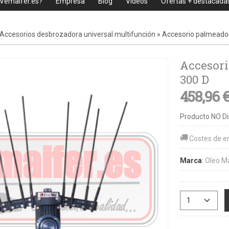
 Vemaifer.es?
Empresa
Blog
Videos
Ofertas + destacada
Accesorios desbrozadora universal multifunción
»
Accesorio palmeador
Accesori
300 D
458,96 
Producto NO Di
Costes de e
Marca
:
Oleo M