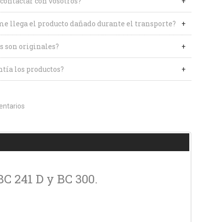
contactar con vosotros?
me llega el producto dañado durante el transporte?
s son originales?
tía los productos?
ntarios
C 241 D y BC 300.