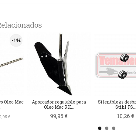
Relacionados
-14 €
co Oleo Mac
Aporcador regulable para
Silentbloks desb
.
Oleo Mac RH...
Stihl FS...
99,95 €
10,26 €
9,95 €