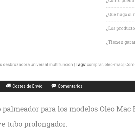
¿Cómo puedo 
¿Qué hago si 
¿Los producto
¿Tienen garan
s desbrozadora universal multifunción
|
Tags:
comprar
oleo-mac
|
Come
Costes de Envío
Comentarios
 palmeador para los modelos Oleo Mac B
e tubo prolongador.