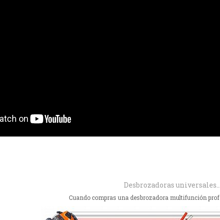
Desbrozadoras universales..
Cuando compras una desbrozadora multifunción profes