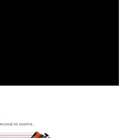
.
ional en nuestra...