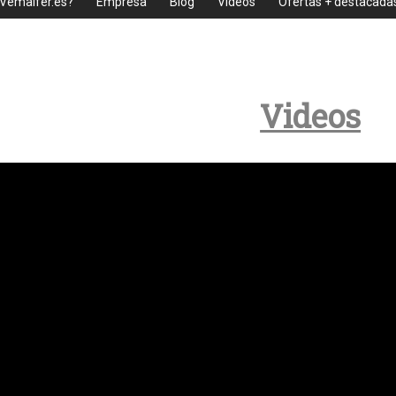
 Vemaifer.es?
Empresa
Blog
Videos
Ofertas + destacada
Videos