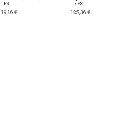
FS...
/ FS...
119,16 €
125,36 €