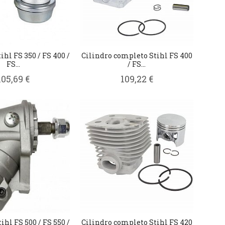
ihl FS 350 / FS 400 /
Cilindro completo Stihl FS 400
FS...
/ FS...
105,69 €
109,22 €
ihl FS 500 / FS 550 /
Cilindro completo Stihl FS 420