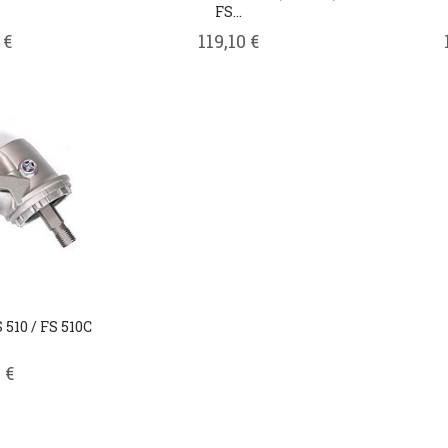
FS...
 €
119,10 €
 510 / FS 510C
 €