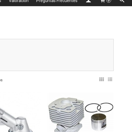
s
Valoración
Preguntas Frecuentes
0
os