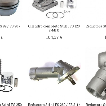
 89 / FS 90 /
Cilindro completo Stihl FS 120
Reductora St
2-MIX
 €
104,37 €
 Stihl FS 250
Reductora Stihl FS 260 / FS 311 /
Reductora St