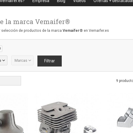
 Vemaifer.es?
Empresa
Blog
Videos
Ofertas + destacada
e la marca Vemaifer®
 selección de productos de la marca
Vemaifer®
en Vemaifer.es
®
o
Marcas
9 product