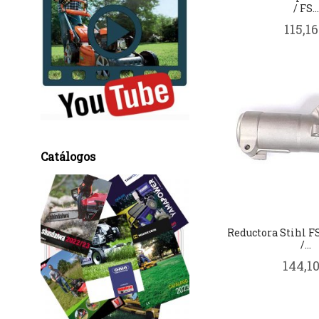
/ FS...
115,16
Catálogos
Reductora Stihl FS
/...
144,10