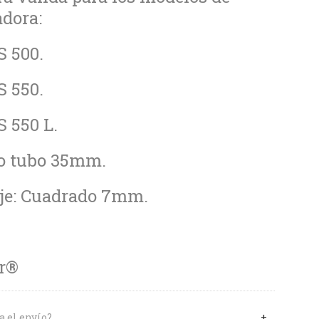
dora:
S 500.
S 550.
S 550 L.
o tubo 35mm.
eje: Cuadrado 7mm.
r®
a el envío?