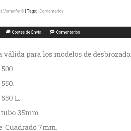
s Vemaifer®
|
Tags:
|
Comentarios
Costes de Envío
Comentarios
 válida para los modelos de desbrozado
 500.
 550.
 550 L.
 tubo 35mm.
je: Cuadrado 7mm.