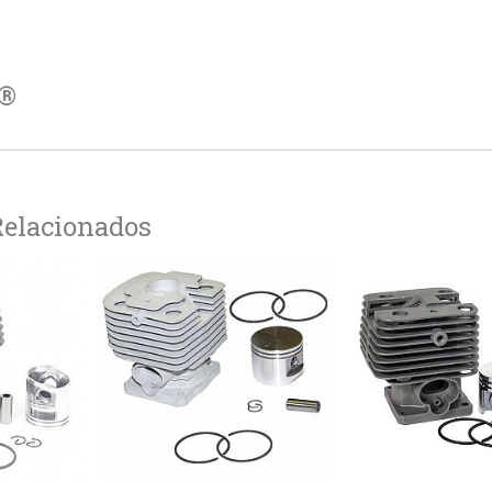
r®
Relacionados