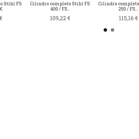
o Stihl FS
Cilindro completo Stihl FS
Cilindro completo
IX
400 / FS...
250 / FS...
€
109,22 €
115,16 €