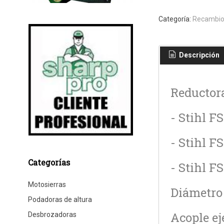
Categoría:
Recambio
Descripción
Reductora
- Stihl FS
- Stihl FS
Categorías
- Stihl FS
Motosierras
Diámetro
Podadoras de altura
Acople e
Desbrozadoras