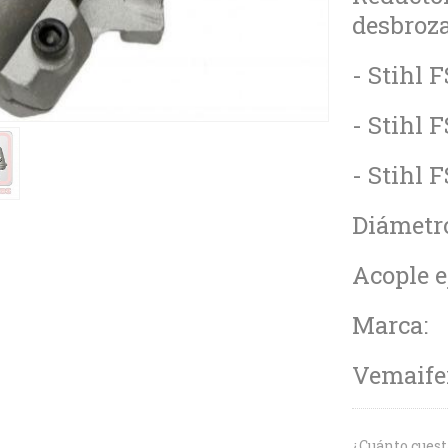
desbroza
- Stihl F
- Stihl F
- Stihl F
Diámetr
Acople 
Marca:
Vemaife
¿Cuánto cuest