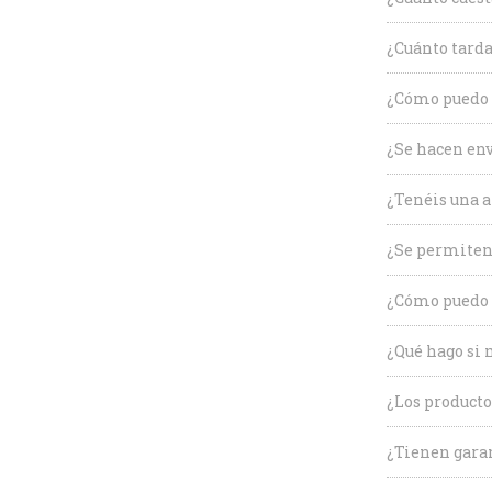
¿Cuánto tarda
¿Cómo puedo c
¿Se hacen env
¿Tenéis una a
¿Se permiten
¿Cómo puedo 
¿Qué hago si 
¿Los producto
¿Tienen garan