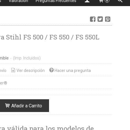
s
Valoración
Preguntas Frecuentes
0
 Stihl FS 500 / FS 550 / FS 550L
nible
-
(Imp. Incluidos)
nvío
Ver descripción
Hacer una pregunta
fer®
Añadir a Carrito
a válida para los modelos de