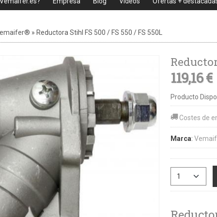
 Vemaifer.es?
Empresa
Blog
Videos
Ofertas + destacada
Vemaifer®
»
Reductora Stihl FS 500 / FS 550 / FS 550L
Reductora
119,16 €
Producto Dispo
Costes de e
Marca
:
Vemai
Reductor