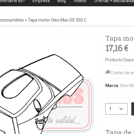
 Vemaifer.es?
Empresa
Blog
Videos
Ofertas + destacada
 consumibles
»
Tapa motor Oleo Mac GS 350 C.
Tapa mot
17,16 €
Producto Dispo
Costes de e
Marca
:
Oleo M
Tapa de 