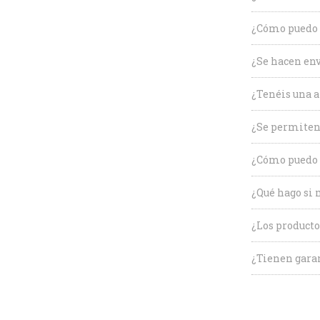
¿Cómo puedo c
¿Se hacen env
¿Tenéis una a
¿Se permiten
¿Cómo puedo 
¿Qué hago si 
¿Los producto
¿Tienen garan