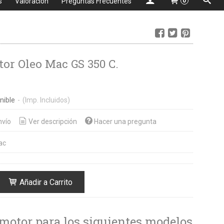
s
Valoración
Preguntas Frecuentes
0
or Oleo Mac GS 350 C.
nible
-
(Imp. Incluidos)
nvío
Ver descripción
Hacer una pregunta
ac
Añadir a Carrito
motor para los siguientes modelos