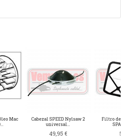
Oleo Mac
Cabezal SPEED Nylsaw 2
Filtro de aire Ol
..
universal...
SPARTA 37 /..
49,95 €
5,95 €