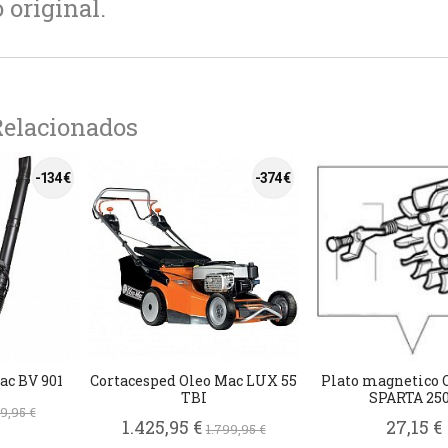
original.
Relacionados
-134 €
-374 €
ac BV 901
Cortacesped Oleo Mac LUX 55
Plato magnetico 
TBI
SPARTA 250.
9,95 €
1.425,95 €
27,15 €
1.799,95 €