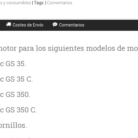
s y consumibles
|
Tags:
|
Comentarios
Costes de Envío
Comentarios
otor para los siguientes modelos de mo
c GS 35.
c GS 35 C.
c GS 350.
c GS 350 C.
ornillos.