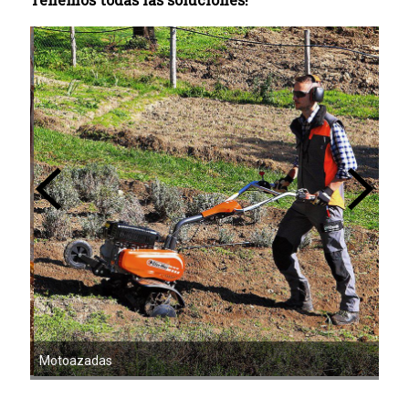
Mot
Motoazadas