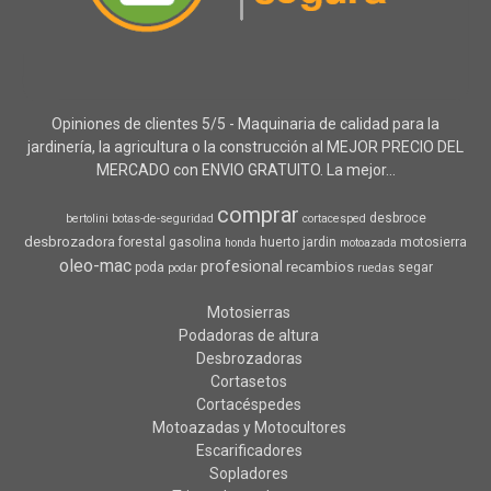
Opiniones de clientes 5/5 - Maquinaria de calidad para la
jardinería, la agricultura o la construcción al MEJOR PRECIO DEL
MERCADO con ENVIO GRATUITO. La mejor...
comprar
desbroce
bertolini
botas-de-seguridad
cortacesped
desbrozadora
forestal
gasolina
huerto
jardin
motosierra
honda
motoazada
oleo-mac
profesional
recambios
poda
segar
podar
ruedas
Motosierras
Podadoras de altura
Desbrozadoras
Cortasetos
Cortacéspedes
Motoazadas y Motocultores
Escarificadores
Sopladores