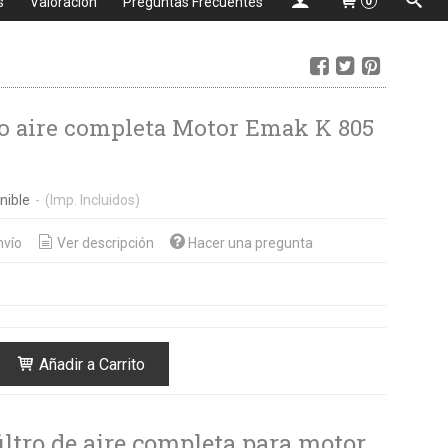
s
Valoración
Preguntas Frecuentes
0
tro aire completa Motor Emak K 805
nible
-
(Imp. Incluidos)
nvío
Ver descripción
Hacer una pregunta
Añadir a Carrito
filtro de aire completa para motor