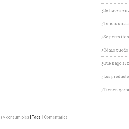
¿Se hacen env
¿Tenéis una a
¿Se permiten
¿Cómo puedo 
¿Qué hago si 
¿Los producto
¿Tienen garan
s y consumibles
|
Tags:
|
Comentarios