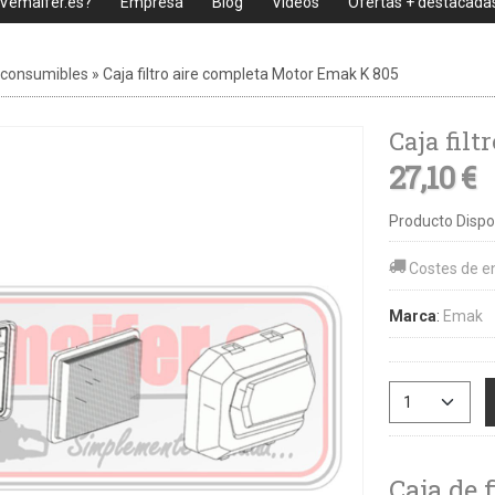
 Vemaifer.es?
Empresa
Blog
Videos
Ofertas + destacada
 consumibles
»
Caja filtro aire completa Motor Emak K 805
Caja fil
27,10 €
Producto Dispo
Costes de e
Marca
:
Emak
Caja de 