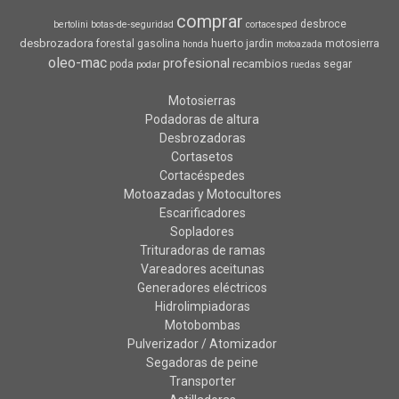
comprar
desbroce
bertolini
botas-de-seguridad
cortacesped
desbrozadora
forestal
gasolina
huerto
jardin
motosierra
honda
motoazada
oleo-mac
profesional
recambios
poda
segar
podar
ruedas
Motosierras
Podadoras de altura
Desbrozadoras
Cortasetos
Cortacéspedes
Motoazadas y Motocultores
Escarificadores
Sopladores
Trituradoras de ramas
Vareadores aceitunas
Generadores eléctricos
Hidrolimpiadoras
Motobombas
Pulverizador / Atomizador
Segadoras de peine
Transporter